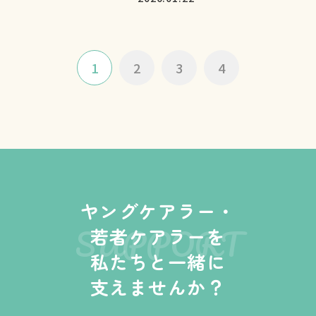
1
2
3
4
ヤングケアラー・
SUPPORT
若者ケアラーを
私たちと一緒に
支えませんか？