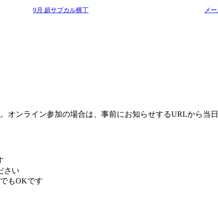
9月 超サブカル横丁
メー
。オンライン参加の場合は、事前にお知らせするURLから当
す
ださい
でもOKです