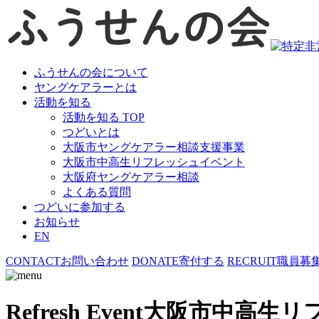
ふうせんの会について
ヤングケアラーとは
活動を知る
活動を知る TOP
つどいとは
大阪市ヤングケアラー相談支援事業
大阪市中高生リフレッシュイベント
大阪府ヤングケアラー相談
よくある質問
つどいに参加する
お知らせ
EN
CONTACT
お問い合わせ
DONATE
寄付する
RECRUIT
職員募
Refresh Event
大阪市中高生リ