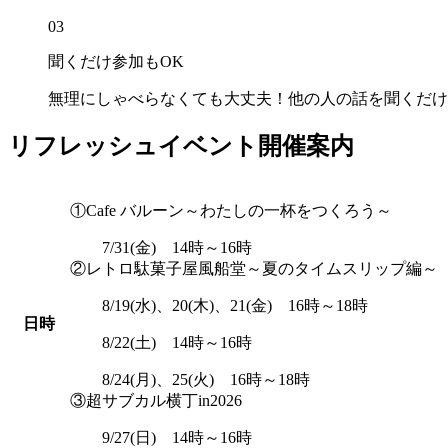
03
聞くだけ参加もOK
無理にしゃべらなくても大丈夫！他の人の話を聞くだけ
リフレッシュイベント開催案内
①Cafe バルーン～わたしの一杯をつくろう～
7/31(金) 14時～16時
②レトロ駄菓子屋風船堂～夏のタイムスリップ編
8/19(水)、20(木)、21(金) 16時～18時
日時
8/22(土) 14時～16時
8/24(月)、25(火) 16時～18時
③超サブカル横丁in2026
9/27(日) 14時～16時