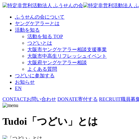
ふうせんの会について
ヤングケアラーとは
活動を知る
活動を知る TOP
つどいとは
大阪市ヤングケアラー相談支援事業
大阪市中高生リフレッシュイベント
大阪府ヤングケアラー相談
よくある質問
つどいに参加する
お知らせ
EN
CONTACT
お問い合わせ
DONATE
寄付する
RECRUIT
職員募
Tudoi
「つどい」とは