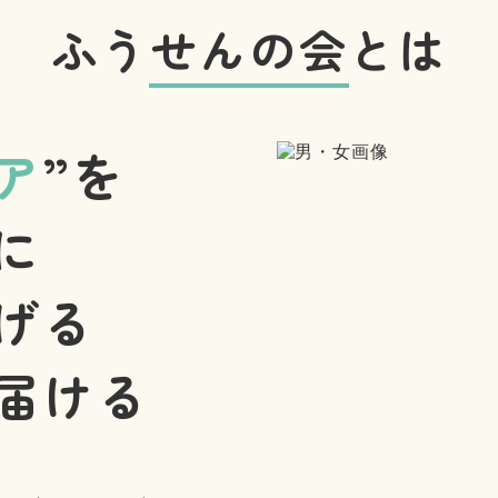
ふうせんの会とは
ア
”を
に
げる
届ける