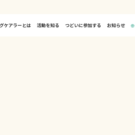
グケアラーとは
活動を知る
つどいに参加する
お知らせ
活動を知る TOP
つどいとは
大阪市ヤングケアラー相談支援事業
大阪市中高生リフレッシュイベント
大阪府ヤングケアラー相談