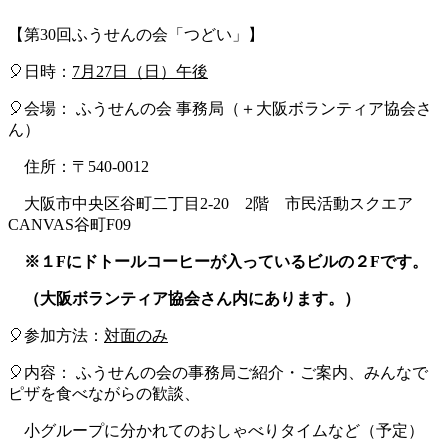
【第
30
回ふうせんの会「つどい」】
🎈日時：
7
月
27
日（日）午後
🎈会場：
ふうせんの会 事務局（＋大阪ボランティア協会さ
ん）
住所：〒
540-0012
大阪市中央区谷町二丁目
2-20
2
階 市民活動スクエア
CANVAS
谷町
F09
※１
F
にドトールコーヒーが入っているビルの２
F
です。
（大阪ボランティア協会さん内にあります。）
🎈参加方法：
対面のみ
🎈内容： ふうせんの会の事務局ご紹介・ご案内、みんなで
ピザを食べながらの歓談、
小グループに分かれてのおしゃべりタイムなど（予定）