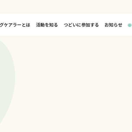
グケアラーとは
活動を知る
つどいに参加する
お知らせ
活動を知る TOP
つどいとは
大阪市ヤングケアラー相談支援事業
大阪市中高生リフレッシュイベント
大阪府ヤングケアラー相談