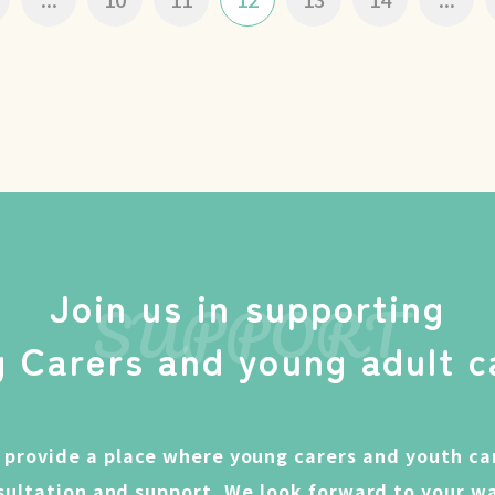
Join us in supporting
SUPPORT
 Carers and young adult c
 provide a place where young carers and youth car
sultation and support. We look forward to your w