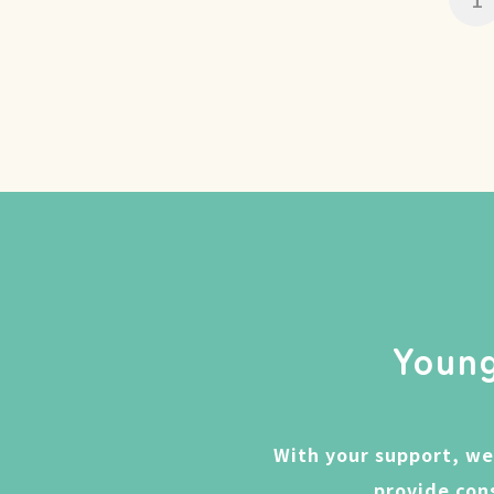
Young
With your support, we
provide con