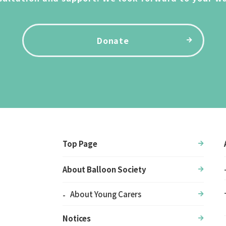
Donate
Top Page
About Balloon Society
About Young Carers
Notices