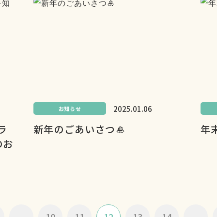
2025.01.06
お知らせ
ラ
新年のごあいさつ🎍
年
のお
...
10
11
12
13
14
...