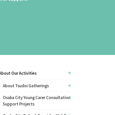
About Our Activities
About Tsudoi Gatherings
Osaka City Young Carer Consultation
Support Projects