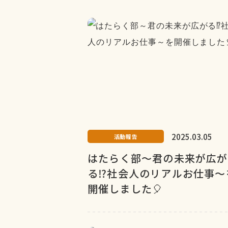
2025.03.05
活動報告
はたらく部～君の未来が広が
る⁉社会人のリアルお仕事～
開催しました🎈