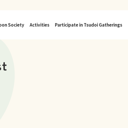
oon Society
Activities
Participate in Tsudoi Gatherings
Activities TOP
st
About Tsudoi Gatherings
Osaka City Young Carer
Consultation Support Projects
Osaka City Refresh Event for Middle
and High School Students