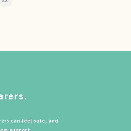
arers.
ers can feel safe, and
arm support.