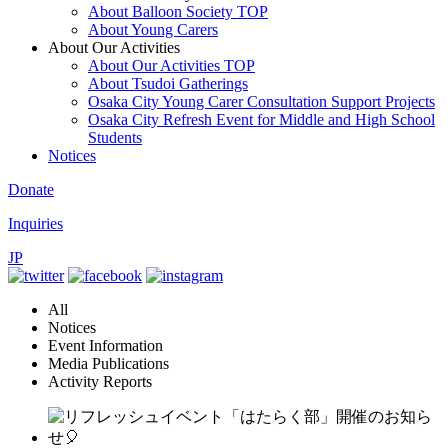
About Balloon Society TOP
About Young Carers
About Our Activities
About Our Activities TOP
About Tsudoi Gatherings
Osaka City Young Carer Consultation Support Projects
Osaka City Refresh Event for Middle and High School
Students
Notices
Donate
Inquiries
JP
All
Notices
Event Information
Media Publications
Activity Reports