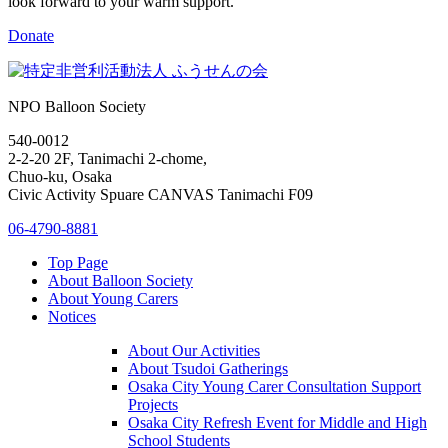
look forward to your warm support.
Donate
NPO Balloon Society
540-0012
2-2-20 2F, Tanimachi 2-chome,
Chuo-ku, Osaka
Civic Activity Spuare CANVAS Tanimachi F09
06-4790-8881
Top Page
About Balloon Society
About Young Carers
Notices
About Our Activities
About Tsudoi Gatherings
Osaka City Young Carer Consultation Support
Projects
Osaka City Refresh Event for Middle and High
School Students