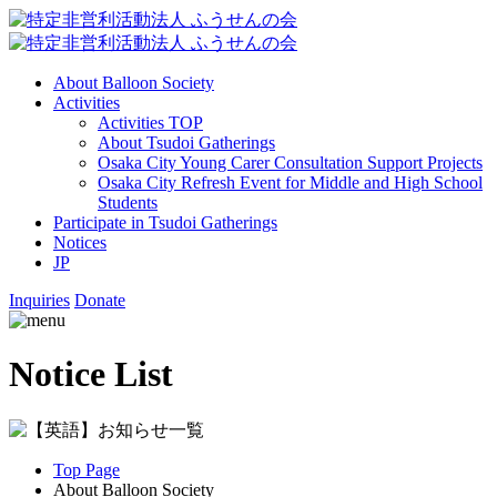
About Balloon Society
Activities
Activities TOP
About Tsudoi Gatherings
Osaka City Young Carer Consultation Support Projects
Osaka City Refresh Event for Middle and High School
Students
Participate in Tsudoi Gatherings
Notices
JP
Inquiries
Donate
Notice List
Top Page
About Balloon Society