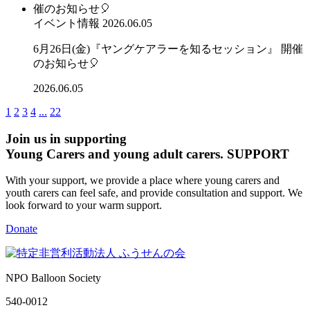
イベント情報
2026.06.05
6月26日(金)『ヤングケアラーを知るセッション』 開催
のお知らせ🎈
2026.06.05
1
2
3
4
...
22
Join us in supporting
Young Carers and young adult carers.
SUPPORT
With your support, we provide a place where young carers and
youth carers can feel safe, and provide consultation and support. We
look forward to your warm support.
Donate
NPO Balloon Society
540-0012