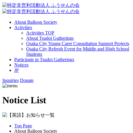
About Balloon Society
Activities
Activities TOP
About Tsudoi Gatherings
Osaka City Young Carer Consultation Support Projects
Osaka City Refresh Event for Middle and High School
Students
Participate in Tsudoi Gatherings
Notices
JP
Inquiries
Donate
Notice List
Top Page
About Balloon Society