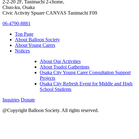
2-2-20 2F, Tanimachi 2-chome,
Chuo-ku, Osaka
Civic Activity Spuare CANVAS Tanimachi F09
06-4790-8881
Top Page
About Balloon Society
About Young Carers
Notices
About Our Activities
About Tsudoi Gatherings
Osaka City Young Carer Consultation Support
Projects
Osaka City Refresh Event for Middle and High
School Students
Inquiries
Donate
@Copyright Balloon Society. All rights reserved.