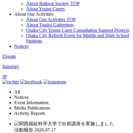
About Balloon Society TOP
About Young Carers
About Our Activities
About Our Activities TOP
About Tsudoi Gatherings
Osaka City Young Carer Consultation Support Projects
Osaka City Refresh Event for Middle and High School
Students
Notices
Donate
Inquiries
JP
All
Notices
Event Information
Media Publications
Activity Reports
活動報告
2026.07.17