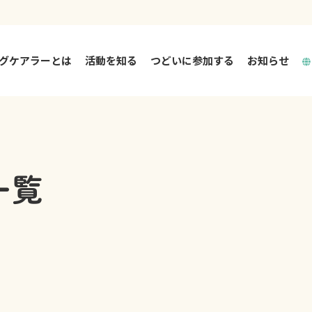
グケアラーとは
活動を知る
つどいに参加する
お知らせ
活動を知る TOP
つどいとは
一覧
大阪市ヤングケアラー相談支援事業
大阪市中高生リフレッシュイベント
大阪府ヤングケアラー相談