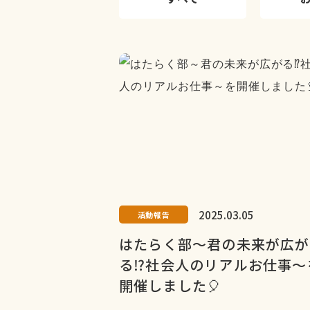
2025.03.05
活動報告
はたらく部～君の未来が広が
る⁉社会人のリアルお仕事～
開催しました🎈