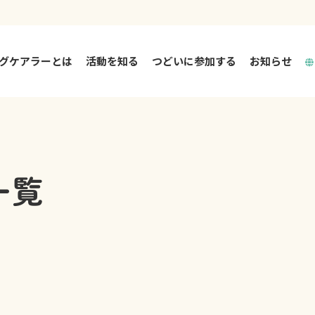
グケアラーとは
活動を知る
つどいに参加する
お知らせ
活動を知る TOP
つどいとは
一覧
大阪市ヤングケアラー相談支援事業
大阪市中高生リフレッシュイベント
大阪府ヤングケアラー相談