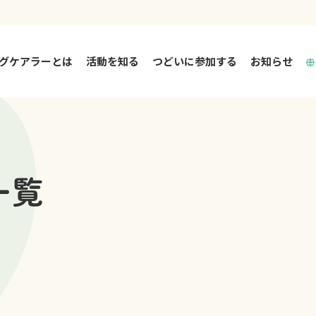
グケアラーとは
活動を知る
つどいに参加する
お知らせ
活動を知る TOP
つどいとは
一覧
大阪市ヤングケアラー相談支援事業
大阪市中高生リフレッシュイベント
大阪府ヤングケアラー相談