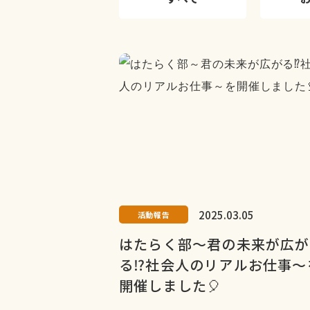
2025.03.05
活動報告
はたらく部～君の未来が広が
る⁉社会人のリアルお仕事～
開催しました🎈