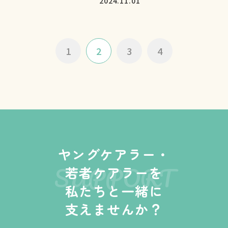
2024.11.01
1
2
3
4
ヤングケアラー・
SUPPORT
若者ケアラーを
私たちと一緒に
支えませんか？