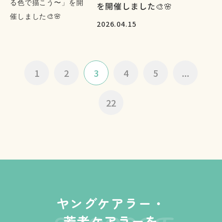
を開催しました🎨🌸
2026.04.15
1
2
3
4
5
...
22
ヤングケアラー・
若者ケアラーを