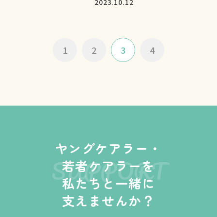
2023.10.12
1
2
3
4
ヤングケアラー・
SUPPORT
若者ケアラーを
私たちと一緒に
支えませんか？