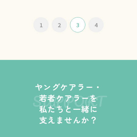
1
2
3
4
ヤングケアラー・
SUPPORT
若者ケアラーを
私たちと一緒に
支えませんか？