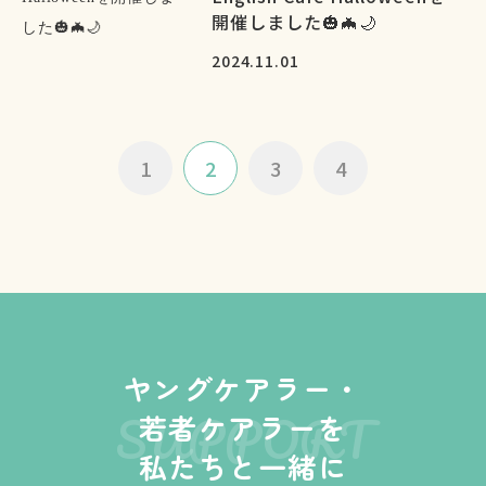
開催しました🎃🦇🌙
2024.11.01
1
2
3
4
ヤングケアラー・
SUPPORT
若者ケアラーを
私たちと一緒に