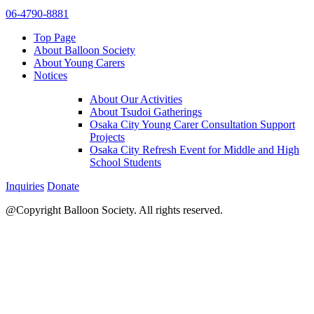
06-4790-8881
Top Page
About Balloon Society
About Young Carers
Notices
About Our Activities
About Tsudoi Gatherings
Osaka City Young Carer Consultation Support
Projects
Osaka City Refresh Event for Middle and High
School Students
Inquiries
Donate
@Copyright Balloon Society. All rights reserved.