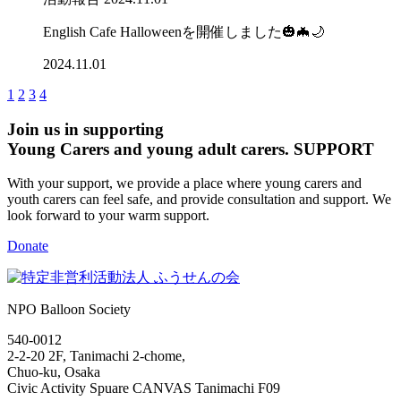
English Cafe Halloweenを開催しました🎃🦇🌙
2024.11.01
1
2
3
4
Join us in supporting
Young Carers and young adult carers.
SUPPORT
With your support, we provide a place where young carers and
youth carers can feel safe, and provide consultation and support. We
look forward to your warm support.
Donate
NPO Balloon Society
540-0012
2-2-20 2F, Tanimachi 2-chome,
Chuo-ku, Osaka
Civic Activity Spuare CANVAS Tanimachi F09