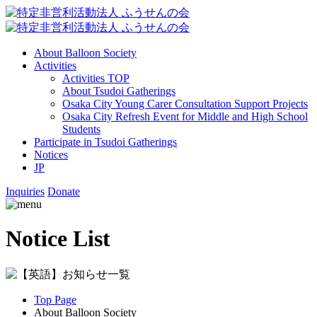
About Balloon Society
Activities
Activities TOP
About Tsudoi Gatherings
Osaka City Young Carer Consultation Support Projects
Osaka City Refresh Event for Middle and High School
Students
Participate in Tsudoi Gatherings
Notices
JP
Inquiries
Donate
Notice List
Top Page
About Balloon Society