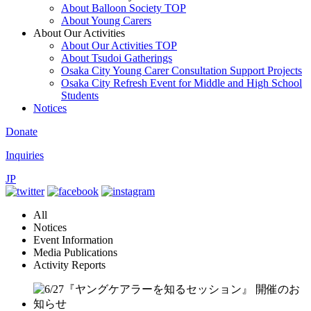
About Balloon Society TOP
About Young Carers
About Our Activities
About Our Activities TOP
About Tsudoi Gatherings
Osaka City Young Carer Consultation Support Projects
Osaka City Refresh Event for Middle and High School
Students
Notices
Donate
Inquiries
JP
All
Notices
Event Information
Media Publications
Activity Reports