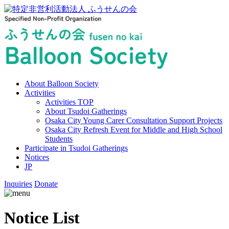
About Balloon Society
Activities
Activities TOP
About Tsudoi Gatherings
Osaka City Young Carer Consultation Support Projects
Osaka City Refresh Event for Middle and High School
Students
Participate in Tsudoi Gatherings
Notices
JP
Inquiries
Donate
Notice List