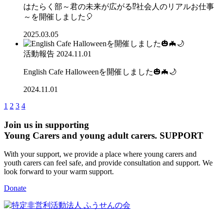
はたらく部～君の未来が広がる⁉社会人のリアルお仕事
～を開催しました🎈
2025.03.05
活動報告
2024.11.01
English Cafe Halloweenを開催しました🎃🦇🌙
2024.11.01
1
2
3
4
Join us in supporting
Young Carers and young adult carers.
SUPPORT
With your support, we provide a place where young carers and
youth carers can feel safe, and provide consultation and support. We
look forward to your warm support.
Donate