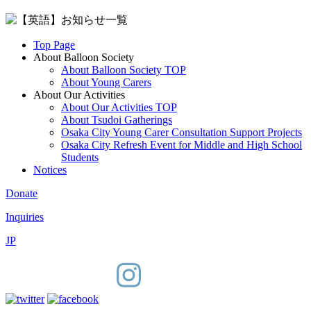
Top Page
About Balloon Society
About Balloon Society TOP
About Young Carers
About Our Activities
About Our Activities TOP
About Tsudoi Gatherings
Osaka City Young Carer Consultation Support Projects
Osaka City Refresh Event for Middle and High School
Students
Notices
Donate
Inquiries
JP