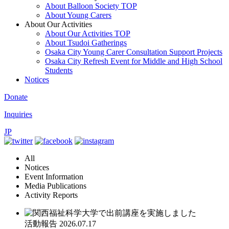
About Balloon Society TOP
About Young Carers
About Our Activities
About Our Activities TOP
About Tsudoi Gatherings
Osaka City Young Carer Consultation Support Projects
Osaka City Refresh Event for Middle and High School
Students
Notices
Donate
Inquiries
JP
All
Notices
Event Information
Media Publications
Activity Reports
活動報告
2026.07.17