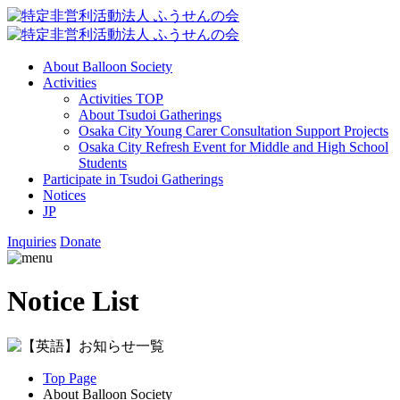
About Balloon Society
Activities
Activities TOP
About Tsudoi Gatherings
Osaka City Young Carer Consultation Support Projects
Osaka City Refresh Event for Middle and High School
Students
Participate in Tsudoi Gatherings
Notices
JP
Inquiries
Donate
Notice List
Top Page
About Balloon Society