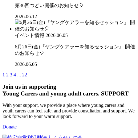
第36回つどい開催のお知らせ🎈
2026.06.12
イベント情報
2026.06.05
6月26日(金)『ヤングケアラーを知るセッション』 開催
のお知らせ🎈
2026.06.05
1
2
3
4
...
22
Join us in supporting
Young Carers and young adult carers.
SUPPORT
With your support, we provide a place where young carers and
youth carers can feel safe, and provide consultation and support. We
look forward to your warm support.
Donate