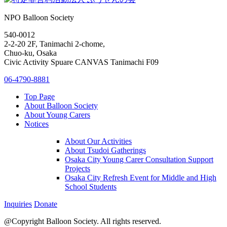
NPO Balloon Society
540-0012
2-2-20 2F, Tanimachi 2-chome,
Chuo-ku, Osaka
Civic Activity Spuare CANVAS Tanimachi F09
06-4790-8881
Top Page
About Balloon Society
About Young Carers
Notices
About Our Activities
About Tsudoi Gatherings
Osaka City Young Carer Consultation Support
Projects
Osaka City Refresh Event for Middle and High
School Students
Inquiries
Donate
@Copyright Balloon Society. All rights reserved.